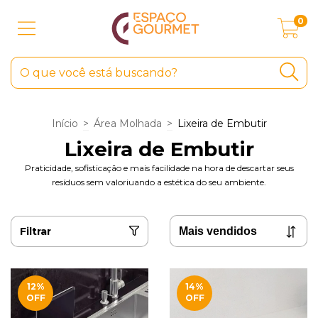
0
Início
>
Área Molhada
>
Lixeira de Embutir
Lixeira de Embutir
Praticidade, sofisticação e mais facilidade na hora de descartar seus
resíduos sem valoriuando a estética do seu ambiente.
Filtrar
12
%
14
%
OFF
OFF