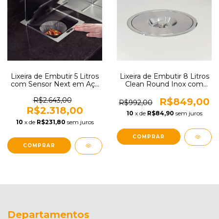
Lixeira de Embutir 5 Litros
Lixeira de Embutir 8 Litros
com Sensor Next em Aço
Clean Round Inox com
Inox Tramontina 94518305
Balde Plástico Tramontina
94518000
R$2.643,00
R$849,00
R$992,00
R$2.318,00
10
x de
R$84,90
sem juros
10
x de
R$231,80
sem juros
Departamentos