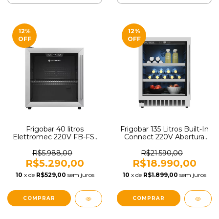
12
%
12
%
OFF
OFF
Frigobar 40 litros
Frigobar 135 Litros Built-In
Elettromec 220V FB-FS-
Connect 220V Abertura
40-XV-2ATA
para Esquerda Elettromec
FB-BI-145-XV-2VPA
R$5.988,00
R$21.590,00
R$5.290,00
R$18.990,00
10
x de
R$529,00
sem juros
10
x de
R$1.899,00
sem juros