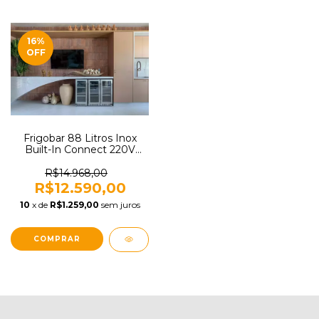
16
%
OFF
Frigobar 88 Litros Inox
Built-In Connect 220V
Elettromec FB-BI-88-XV-
2VPA
R$14.968,00
R$12.590,00
10
x de
R$1.259,00
sem juros