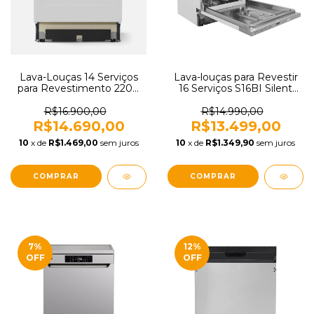
Lava-Louças 14 Serviços
Lava-louças para Revestir
para Revestimento 220V
16 Serviços S16BI Silent
Elettromec LL-14S-60-SR-
Tramontina 94895315
2VSA
R$16.900,00
R$14.990,00
R$14.690,00
R$13.499,00
10
x de
R$1.469,00
sem juros
10
x de
R$1.349,90
sem juros
7
%
12
%
OFF
OFF