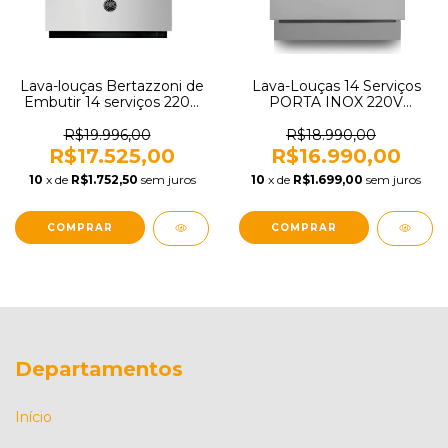
Lava-louças Bertazzoni de
Lava-Louças 14 Serviços
Embutir 14 serviços 220V
PORTA INOX 220V
PROFBERTD14
Elettromec LL-14S-60-SR-
2VSA + FR-LL-60-XX-
R$19.996,00
R$18.990,00
NCLB
R$17.525,00
R$16.990,00
10
x de
R$1.752,50
sem juros
10
x de
R$1.699,00
sem juros
Departamentos
Início