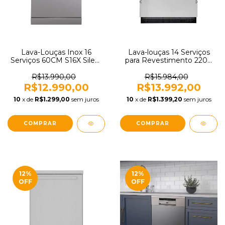
Lava-Louças Inox 16
Lava-louças 14 Serviços
Serviços 60CM S16X Silent
para Revestimento 220V
220V Tramontina S15X60
De Bacco 20.07.67140
94895221
R$13.990,00
R$15.984,00
R$12.990,00
R$13.992,00
10
x de
R$1.299,00
sem juros
10
x de
R$1.399,20
sem juros
12
%
12
%
OFF
OFF