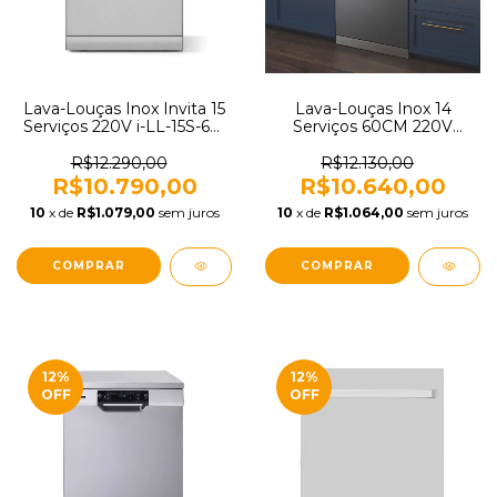
Lava-Louças Inox Invita 15
Lava-Louças Inox 14
Serviços 220V i-LL-15S-60-
Serviços 60CM 220V
XX-2VSA
Tramontina SB14X60
94895214
R$12.290,00
R$12.130,00
R$10.790,00
R$10.640,00
10
x de
R$1.079,00
sem juros
10
x de
R$1.064,00
sem juros
12
%
12
%
OFF
OFF