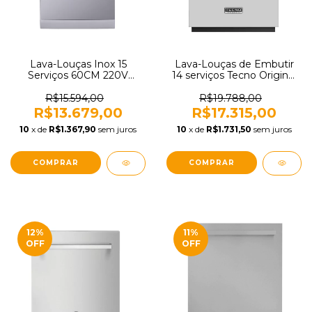
Lava-Louças Inox 15
Lava-Louças de Embutir
Serviços 60CM 220V
14 serviços Tecno Original
Tramontina S15X60
220V TD14EXDO
94895220
R$15.594,00
R$19.788,00
R$13.679,00
R$17.315,00
10
x de
R$1.367,90
sem juros
10
x de
R$1.731,50
sem juros
12
%
11
%
OFF
OFF