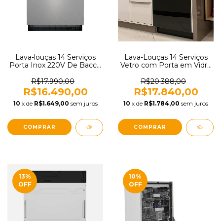
Lava-louças 14 Serviços
Lava-Louças 14 Serviços
Porta Inox 220V De Bacco
Vetro com Porta em Vidro
20.07.67140 + 20.07.67001
Preto 220V Elettromec
LL-14S-60-SR-2VSA + FR-
R$17.990,00
R$20.388,00
LL-60-VT-NLGB
R$16.490,00
R$17.840,00
10
x de
R$1.649,00
sem juros
10
x de
R$1.784,00
sem juros
13
%
10
%
OFF
OFF