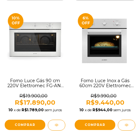
10
%
6
%
OFF
OFF
Forno Luce Gás 90 cm
Forno Luce Inox a Gás
220V Elettromec FG-AN-
60cm 220V Elettromec
90-LC-2TNA
FG-AN-60-LC-2TNA
R$19.900,00
R$9.990,00
R$17.890,00
R$9.440,00
10
x de
R$1.789,00
sem juros
10
x de
R$944,00
sem juros