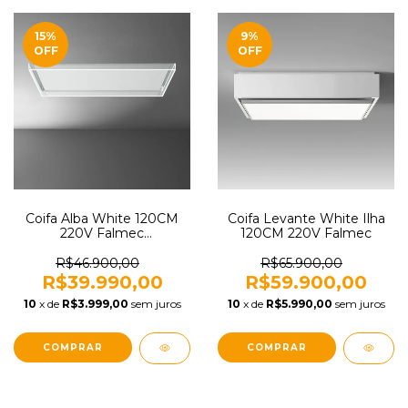
15
%
9
%
OFF
OFF
Coifa Alba White 120CM
Coifa Levante White Ilha
220V Falmec
120CM 220V Falmec
CVYI20.E1P2#ZZZB400F
R$46.900,00
R$65.900,00
R$39.990,00
R$59.900,00
10
x de
R$3.999,00
sem juros
10
x de
R$5.990,00
sem juros