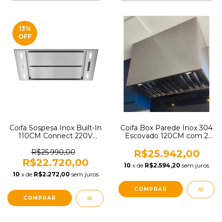
13
%
OFF
Coifa Sospesa Inox Built-In
Coifa Box Parede Inox 304
110CM Connect 220V
Escovado 120CM com 2
Elettromec CFI-SOS-110-
motes e Sucção Total de
XX-2ATD + KIT-SOS-110-
3.600m3/h Euruss 220V
R$25.990,00
R$25.942,00
XX-2ATC
R$22.720,00
10
x de
R$2.594,20
sem juros
10
x de
R$2.272,00
sem juros