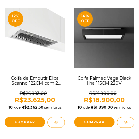
12
%
14
%
OFF
OFF
Coifa de Embutir Elica
Coifa Falmec Vega Black
Scanno 122CM com 2
Ilha 115CM 220V
motores, 2.000 m³/h e
Baixo Ruído 127V
R$26.993,00
R$21.900,00
R$23.625,00
R$18.900,00
10
x de
R$2.362,50
sem juros
10
x de
R$1.890,00
sem juros