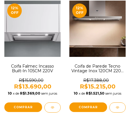
12
%
12
%
OFF
OFF
Coifa Falmec Incasso
Coifa de Parede Tecno
Built-In 105CM 220V
Vintage Inox 120CM 220V
TCP12V2
R$15.590,00
R$17.388,00
R$13.690,00
R$15.215,00
10
x de
R$1.369,00
sem juros
10
x de
R$1.521,50
sem juros