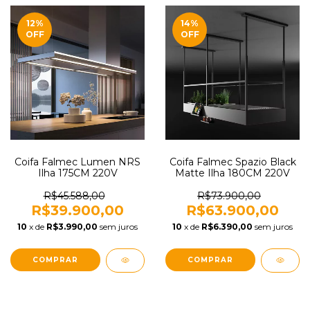
12
%
14
%
OFF
OFF
Coifa Falmec Lumen NRS
Coifa Falmec Spazio Black
Ilha 175CM 220V
Matte Ilha 180CM 220V
R$45.588,00
R$73.900,00
R$39.900,00
R$63.900,00
10
x de
R$3.990,00
sem juros
10
x de
R$6.390,00
sem juros