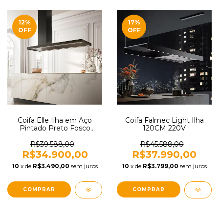
12
%
17
%
OFF
OFF
Coifa Elle Ilha em Aço
Coifa Falmec Light Ilha
Pintado Preto Fosco
120CM 220V
175CM Falmec 220V
R$39.588,00
R$45.588,00
R$34.900,00
R$37.990,00
10
x de
R$3.490,00
sem juros
10
x de
R$3.799,00
sem juros