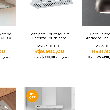
 Parede
Coifa para Churrasqueira
Coifa Falm
-60-XX-
Forenza Touch com
Antracite Ilh
Exaustão e Motor Interno
de 1.900m³ Inox 650MM
R$12.900,00
R$35.90
220V CFT650M
00
R$9.900,00
R$31.9
m juros
10
x de
R$990,00
sem juros
10
x de
R$3.190
11
%
OFF