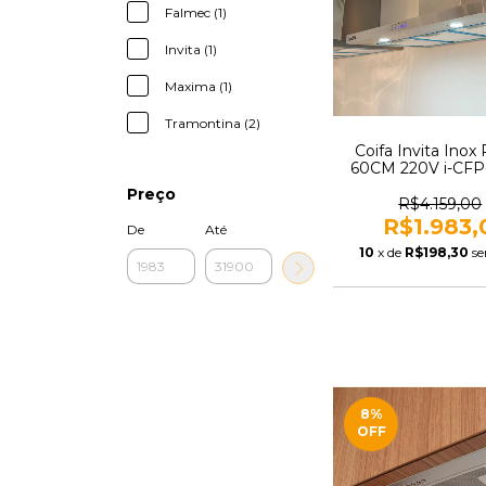
Falmec (1)
Invita (1)
Maxima (1)
Tramontina (2)
Coifa Invita Inox
60CM 220V i-CFP
2ATA
Preço
R$4.159,00
R$1.983,
De
Até
10
x de
R$198,30
se
8
%
OFF