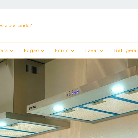
oifa
Fogão
Forno
Lavar
Refriger