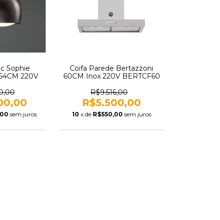
ec Sophie
Coifa Parede Bertazzoni
a 54CM 220V
60CM Inox 220V BERTCF60
0,00
R$9.516,00
00,00
R$5.500,00
,00
sem juros
10
x de
R$550,00
sem juros