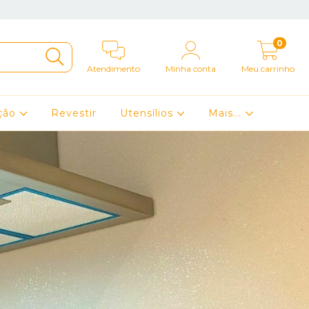
0
Atendimento
Minha conta
Meu carrinho
ação
Revestir
Utensílios
Mais...