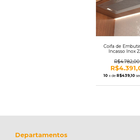
Coifa de Embuti
Incasso Inox 
Tramontina 958
R$4.782,00
R$4.391,
10
x de
R$439,10
se
Departamentos