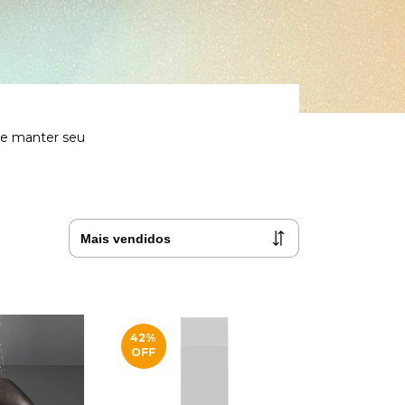
 e manter seu
42
%
OFF