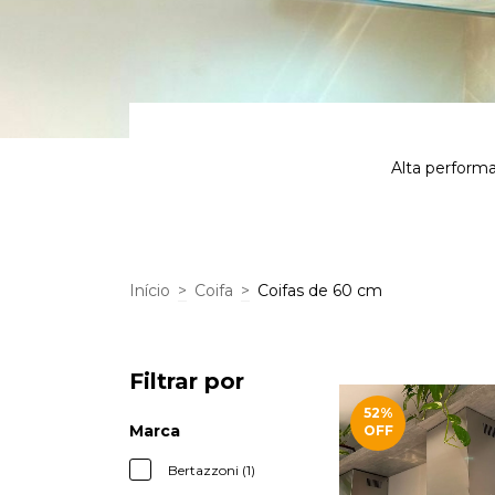
Alta perform
Início
>
Coifa
>
Coifas de 60 cm
Filtrar por
52
%
Marca
OFF
Bertazzoni (1)