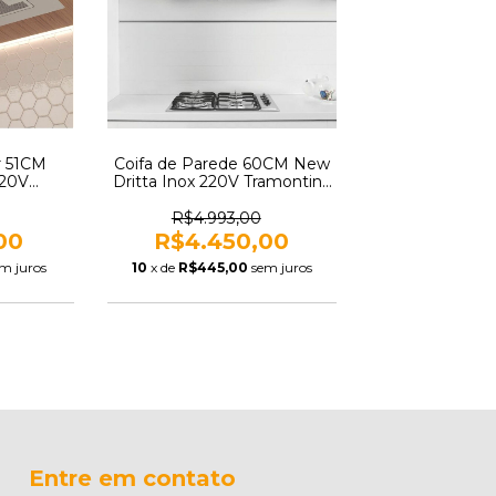
r 51CM
Coifa de Parede 60CM New
220V
Dritta Inox 220V Tramontina
00014
95800002
R$4.993,00
00
R$4.450,00
m juros
10
x de
R$445,00
sem juros
Entre em contato