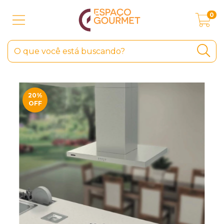
0
20
%
OFF