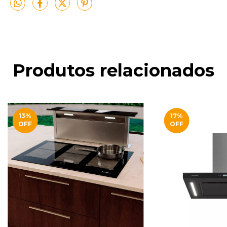
Produtos relacionados
13
%
17
%
OFF
OFF