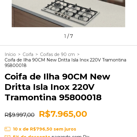
1
/
7
Início
>
Coifa
>
Coifas de 90 cm
>
Coifa de Ilha 90CM New Dritta Isla Inox 220V Tramontina
95800018
Coifa de Ilha 90CM New
Dritta Isla Inox 220V
Tramontina 95800018
R$7.965,00
R$9.997,00
10
x de
R$796,50
sem juros