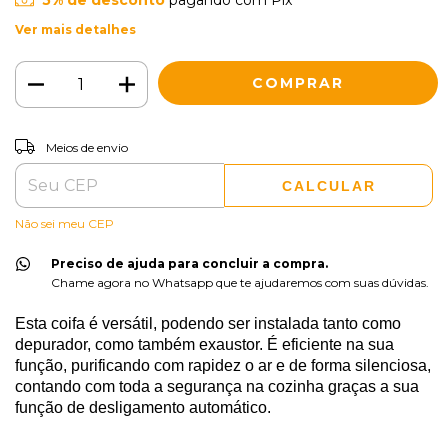
5% de desconto
pagando com Pix
Ver mais detalhes
ALTERAR CEP
Entregas para o CEP:
Meios de envio
CALCULAR
Não sei meu CEP
Preciso de ajuda para concluir a compra.
Chame agora no Whatsapp que te ajudaremos com suas dúvidas.
Esta coifa é versátil, podendo ser instalada tanto como
depurador, como também exaustor. É eficiente na sua
função, purificando com rapidez o ar e de forma silenciosa,
contando com toda a segurança na cozinha graças a sua
função de desligamento automático.