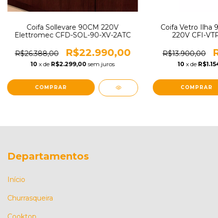
Coifa Sollevare 90CM 220V
Coifa Vetro Ilha
Elettromec CFD-SOL-90-XV-2ATC
220V CFI-VT
R$22.990,00
R
R$26.388,00
R$13.900,00
10
x de
R$2.299,00
sem juros
10
x de
R$1.15
Departamentos
Início
Churrasqueira
Cooktop