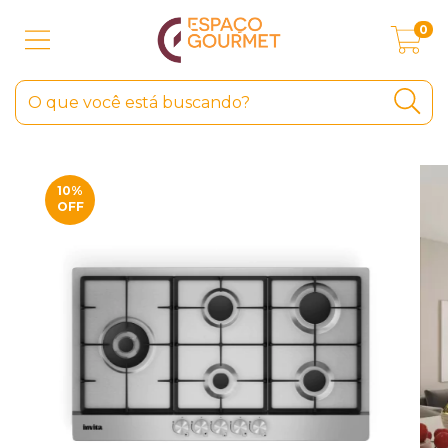
0
10
%
OFF