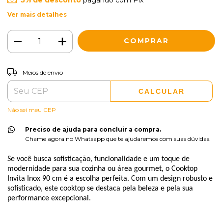
5% de desconto
pagando com Pix
Ver mais detalhes
ALTERAR CEP
Entregas para o CEP:
Meios de envio
CALCULAR
Não sei meu CEP
Preciso de ajuda para concluir a compra.
Chame agora no Whatsapp que te ajudaremos com suas dúvidas.
Se você busca sofisticação, funcionalidade e um toque de
modernidade para sua cozinha ou área gourmet, o Cooktop
Invita Inox 90 cm é a escolha perfeita. Com um design robusto e
sofisticado, este cooktop se destaca pela beleza e pela sua
performance excepcional.