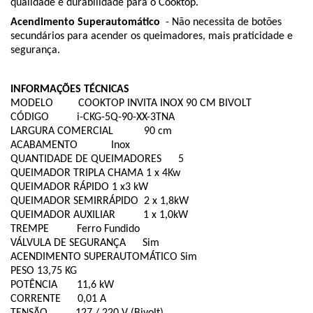
qualidade e durabilidade para o Cooktop.
Acendimento Superautomático
- Não necessita de botões
secundários para acender os queimadores, mais praticidade e
segurança.
INFORMAÇÕES TÉCNICAS
MODELO COOKTOP INVITA INOX 90 CM BIVOLT
CÓDIGO i-CKG-5Q-90-XX-3TNA
LARGURA COMERCIAL 90 cm
ACABAMENTO Inox
QUANTIDADE DE QUEIMADORES 5
QUEIMADOR TRIPLA CHAMA 1 x 4Kw
QUEIMADOR RÁPIDO 1 x3 kW
QUEIMADOR SEMIRRÁPIDO 2 x 1,8kW
QUEIMADOR AUXILIAR 1 x 1,0kW
TREMPE Ferro Fundido
VÁLVULA DE SEGURANÇA Sim
ACENDIMENTO SUPERAUTOMÁTICO Sim
PESO 13,75 KG
POTÊNCIA 11,6 kW
CORRENTE 0,01 A
TENSÃO 127 / 220 V (Bivolt)