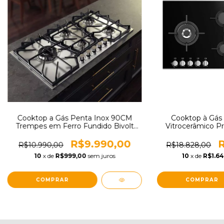
Cooktop a Gás Penta Inox 90CM
Cooktop à Gás
Trempes em Ferro Fundido Bivolt
Vitrocerâmico P
Tramontina 94728174
THV
R$9.990,00
R
R$10.990,00
R$18.828,00
10
x de
R$999,00
sem juros
10
x de
R$1.64